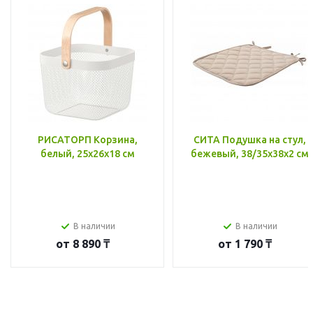
РИСАТОРП Корзина,
СИТА Подушка на стул,
белый, 25x26x18 см
бежевый, 38/35x38x2 см
В наличии
В наличии
от
8 890 ₸
от
1 790 ₸