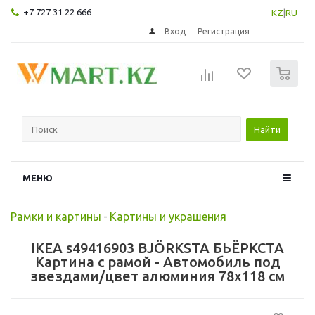
+7 727 31 22 666
KZ
|
RU
Вход
Регистрация
0
Найти
МЕНЮ
Рамки и картины
-
Картины и украшения
IKEA s49416903 BJÖRKSTA БЬЁРКСТА
Картина с рамой - Автомобиль под
звездами/цвет алюминия 78x118 см