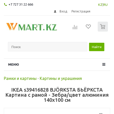
+7 727 31 22 666
KZ
|
RU
Вход
Регистрация
0
Найти
МЕНЮ
Рамки и картины
-
Картины и украшения
IKEA s39416828 BJÖRKSTA БЬЁРКСТА
Картина с рамой - Зебра/цвет алюминия
140x100 см