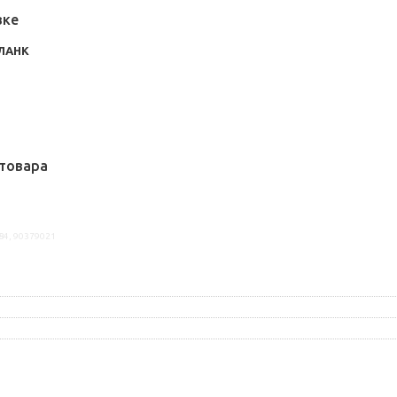
вке
ЛАНК
товара
84, 90379021