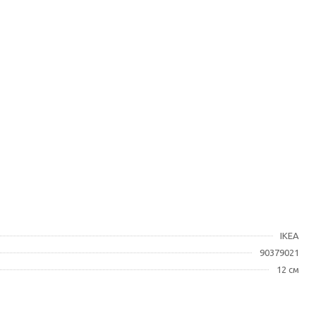
IKEA
90379021
12 см