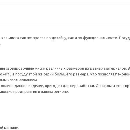
ькая миска так же проста по дизайну, как и по функциональности. Посу
.
ны сервировочные миски различных размеров из разных материалов. В
жить в посуду этой же серии большего размера, что позволяет эконом
вым использованием.
товлено данное изделие, пригоден для переработки. Ознакомьтесь с пр
ающие предприятия в вашем регионе.
ой машине.