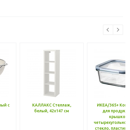
лый с
КАЛЛАКС Стеллаж,
ИКЕА/365+ Конт
белый, 42x147 см
для продукто
крышкой,
четырехугольной
стекло, пластик 