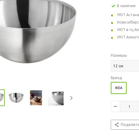
В наличии
УЮТ Астан
Новосибирс
УЮТ в тц А
УЮТ Алмат
Размеры
12 см
Бренд
IKEA
Поделит