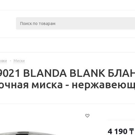
овки
-
Миски
79021 BLANDA BLANK БЛ
чная миска - нержавеющ 
4 190
₸