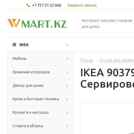
+7 727 31 22 666
Заказать звонок
Интернет магазин товаров
для дома
IKEA
Мебель
Посуда
-
Посуда для сервир
IKEA 903
Хранение и порядок
Сервирово
Декор для дома
Кухни и бытовая техника
Кровати и матрасы
Стирка и уборка