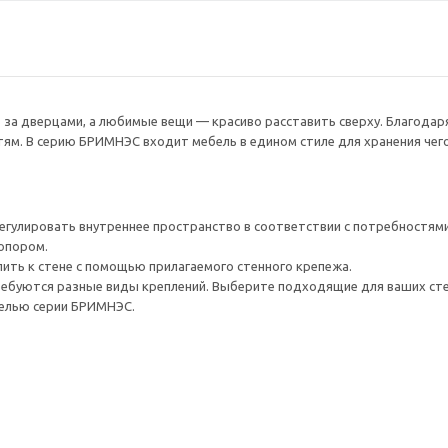
 за дверцами, а любимые вещи — красиво расставить сверху. Благода
м. В серию БРИМНЭС входит мебель в едином стиле для хранения чего
гулировать внутреннее пространство в соответствии с потребностями
опором.
ить к стене с помощью прилагаемого стенного крепежа.
ребуются разные виды креплений. Выберите подходящие для ваших стен 
белью серии БРИМНЭС.