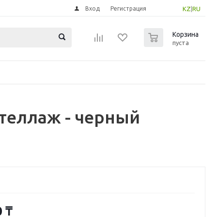
Вход
Регистрация
KZ
|
RU
0
Корзина
пуста
теллаж - черный
0
₸