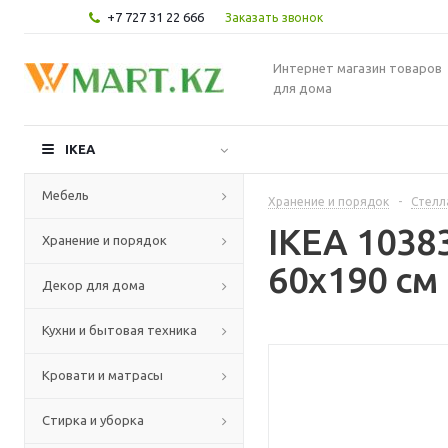
+7 727 31 22 666
Заказать звонок
Интернет магазин товаров
для дома
IKEA
Мебель
Хранение и порядок
-
Стелл
IKEA 1038
Хранение и порядок
60x190 см
Декор для дома
Кухни и бытовая техника
Кровати и матрасы
Стирка и уборка