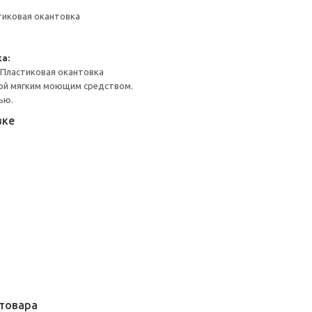
тиковая окантовка
а:
 Пластиковая окантовка
ой мягким моющим средством.
ью.
вке
товара