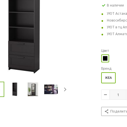
В наличии
УЮТ Астан
Новосибирс
УЮТ в тц А
УЮТ Алмат
Цвет
Бренд
IKEA
Поделит