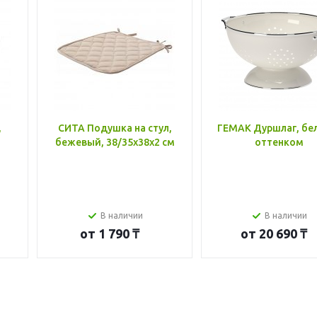
,
СИТА Подушка на стул,
ГЕМАК Дуршлаг, бе
бежевый, 38/35x38x2 см
оттенком
В наличии
В наличии
от
1 790 ₸
от
20 690 ₸