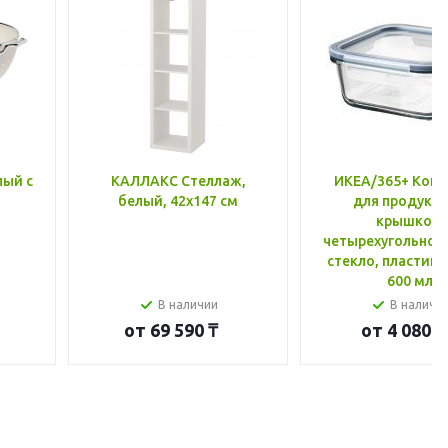
лый с
КАЛЛАКС Стеллаж,
ИКЕА/365+ Конт
белый, 42x147 см
для продукто
крышкой,
четырехугольной
стекло, пластик 
600 мл
В наличии
В наличи
от
69 590 ₸
от
4 080 ₸