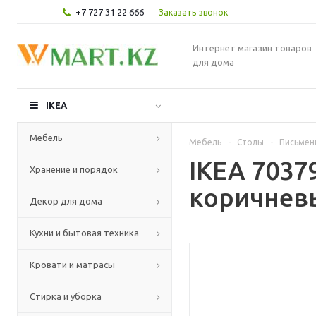
+7 727 31 22 666
Заказать звонок
Интернет магазин товаров
для дома
IKEA
Мебель
Мебель
-
Столы
-
Письмен
IKEA 7037
Хранение и порядок
коричневы
Декор для дома
Кухни и бытовая техника
Кровати и матрасы
Стирка и уборка