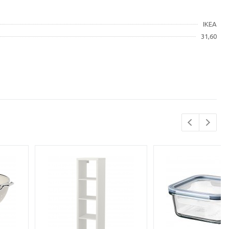
IKEA
31,60