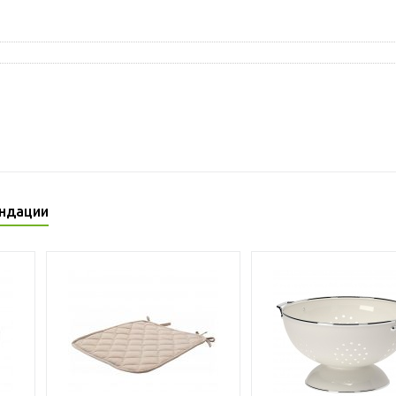
ндации