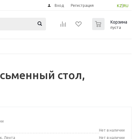
Вход
Регистрация
KZ
|
RU
0
Корзина
пуста
сьменный стол,
ии
а
Нет в наличии
к, Лента
Нет в наличии