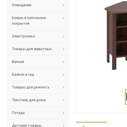
Освещение
Ковры и напольные
покрытия
Электроника
Товары для животных
Ванная
Балкон и сад
Товары для ремонта
Текстиль для дома
Посуда
Детские товары