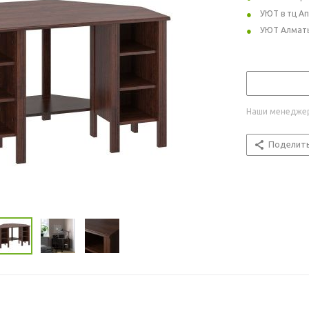
УЮТ в тц А
УЮТ Алмат
Наши менеджер
Поделит