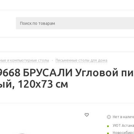
ные и компьютерные столы
-
Письменные столы для дома
9668 БРУСАЛИ Угловой пи
й, 120x73 см
Нет в налич
УЮТ Астан
Новосибирс