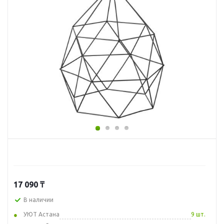
17 090
₸
В наличии
УЮТ Астана
9 шт.