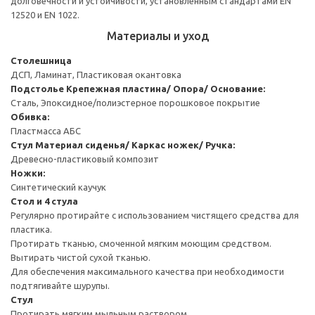
долговечности и устойчивости, установленным стандартами EN
12520 и EN 1022.
Материалы и уход
Столешница
ДСП, Ламинат, Пластиковая окантовка
Подстолье
Крепежная пластина/ Опора/ Основание:
Сталь, Эпоксидное/полиэстерное порошковое покрытие
Обивка:
Пластмасса АБС
Стул
Материал сиденья/ Каркас ножек/ Ручка:
Древесно-пластиковый композит
Ножки:
Синтетический каучук
Стол и 4 стула
Регулярно протирайте с использованием чистящего средства для
пластика.
Протирать тканью, смоченной мягким моющим средством.
Вытирать чистой сухой тканью.
Для обеспечения максимального качества при необходимости
подтягивайте шурупы.
Стул
Протирать мягким мыльным раствором.