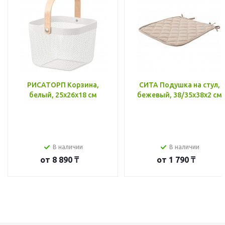
РИСАТОРП Корзина,
СИТА Подушка на стул,
белый, 25x26x18 см
бежевый, 38/35x38x2 см
В наличии
В наличии
от
8 890 ₸
от
1 790 ₸