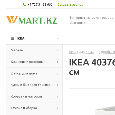
+7 727 31 22 666
Заказать звонок
Интернет магазин товаров
для дома
IKEA
Мебель
Декор для дома
-
Коробки и
IKEA 4037
Хранение и порядок
см
Декор для дома
Кухни и бытовая техника
Кровати и матрасы
Стирка и уборка