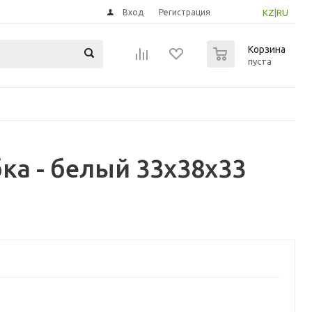
Вход
Регистрация
KZ
|
RU
0
Корзина
пуста
а - белый 33x38x33