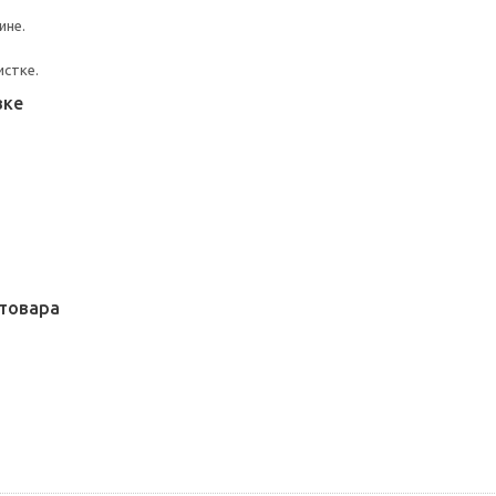
ине.
истке.
вке
товара