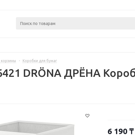
 корзины
-
Коробки для бумаг
6421 DRÖNA ДРЁНА Коробк
6 190
₸