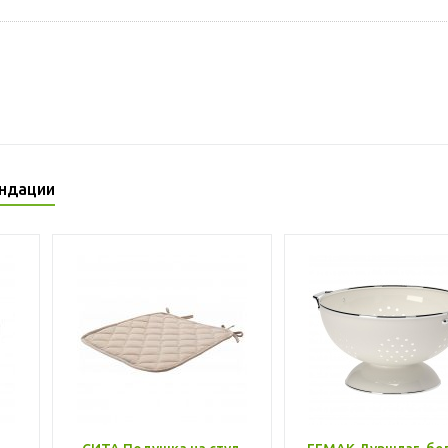
ндации