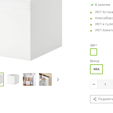
В наличии
УЮТ Астан
Новосибирс
УЮТ в тц А
УЮТ Алмат
Цвет
Бренд
IKEA
Поделит