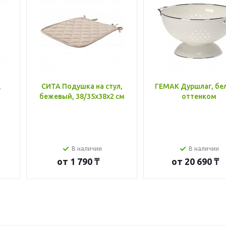
,
СИТА Подушка на стул,
ГЕМАК Дуршлаг, бе
бежевый, 38/35x38x2 см
оттенком
В наличии
В наличии
от
1 790 ₸
от
20 690 ₸