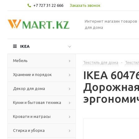
+7 727 31 22 666
Заказать звонок
Интернет магазин товаров
для дома
IKEA
Мебель
Текстиль для дома
-
Текстил
IKEA 604
Хранение и порядок
Дорожная
Декор для дома
эргономи
Кухни и бытовая техника
Кровати и матрасы
Стирка и уборка