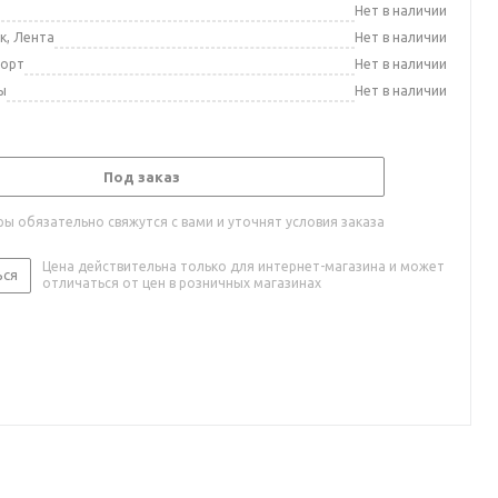
а
Нет в наличии
к, Лента
Нет в наличии
порт
Нет в наличии
ы
Нет в наличии
Под заказ
ы обязательно свяжутся с вами и уточнят условия заказа
Цена действительна только для интернет-магазина и может
ься
отличаться от цен в розничных магазинах