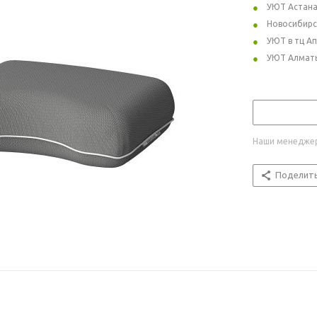
УЮТ Астан
Новосибирс
УЮТ в тц А
УЮТ Алмат
Наши менеджер
Поделит