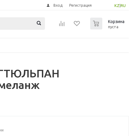
Вход
Регистрация
KZ
|
RU
0
Корзина
пуста
ЭРГТЮЛЬПАН
/меланж
ии