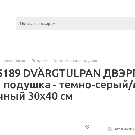
ь для спальни
-
Подушки
-
Эргономичные подушки
76189 DVÄRGTULPAN ДВ
 подушка - темно-серый
чный 30x40 см
Нет в налич