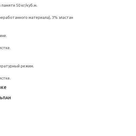
памяти 50 кг/куб.м.
ереработанного материала), 3% эластан
ине.
истке.
ературный режим.
истке.
вке
ЬПАН