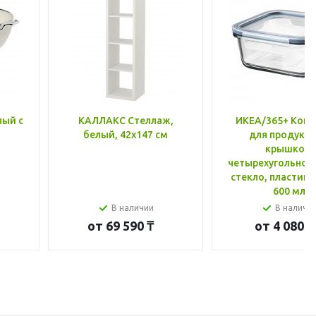
лый с
КАЛЛАКС Стеллаж,
ИКЕА/365+ Конт
белый, 42x147 см
для продукто
крышкой,
четырехугольной
стекло, пластик 
600 мл
В наличии
В наличи
от
69 590 ₸
от
4 080 ₸