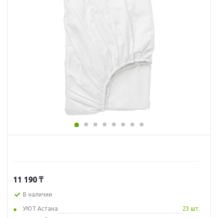
11 190
₸
В наличии
УЮТ Астана
23 шт.