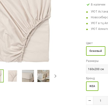
В наличии
УЮТ Астан
Новосибирс
УЮТ в тц А
УЮТ Алмат
Цвет
бежевый
Размеры
160x200 см
Бренд
IKEA