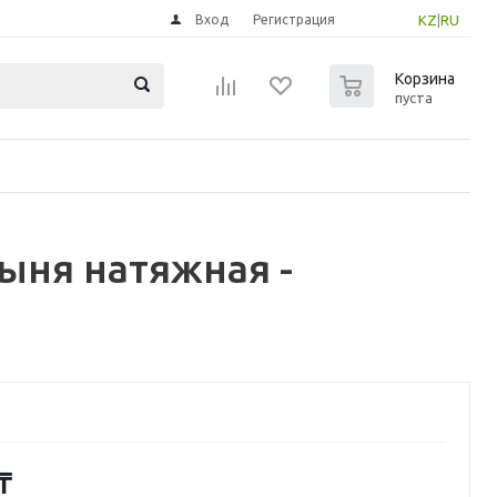
Вход
Регистрация
KZ
|
RU
0
Корзина
пуста
ыня натяжная -
₸