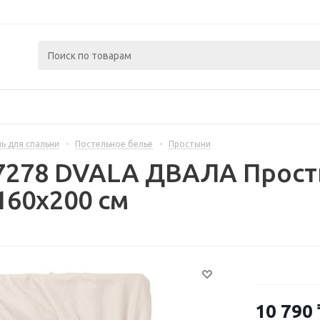
ь для спальни
-
Постельное белье
-
Простыни
7278 DVALA ДВАЛА Прост
60x200 см
10 790