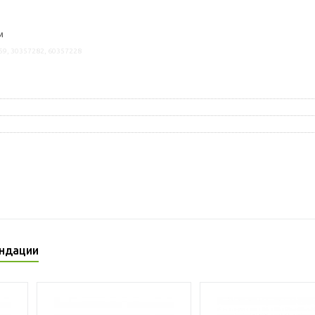
м
59, 30357282, 60357228
ндации