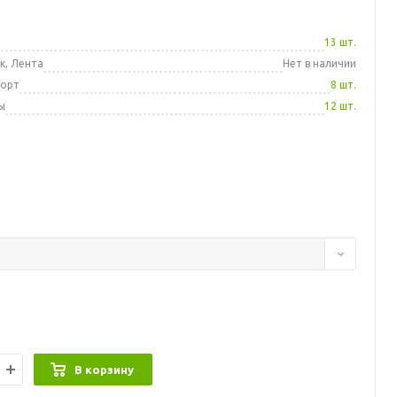
а
13 шт.
к, Лента
Нет в наличии
порт
8 шт.
ы
12 шт.
В корзину