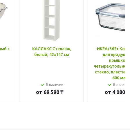
лый с
КАЛЛАКС Стеллаж,
ИКЕА/365+ Конт
белый, 42x147 см
для продукто
крышкой,
четырехугольной
стекло, пластик 
600 мл
В наличии
В наличи
от
69 590 ₸
от
4 080 ₸