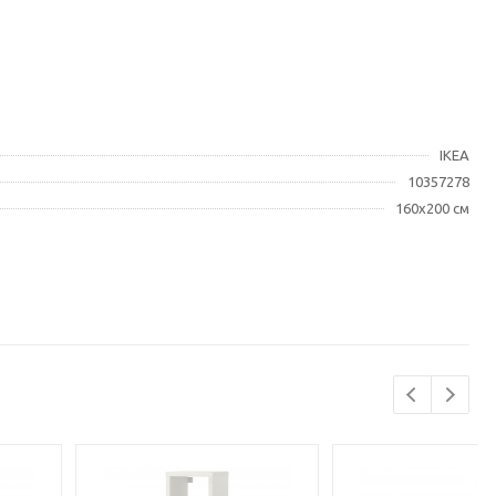
IKEA
10357278
160x200 см