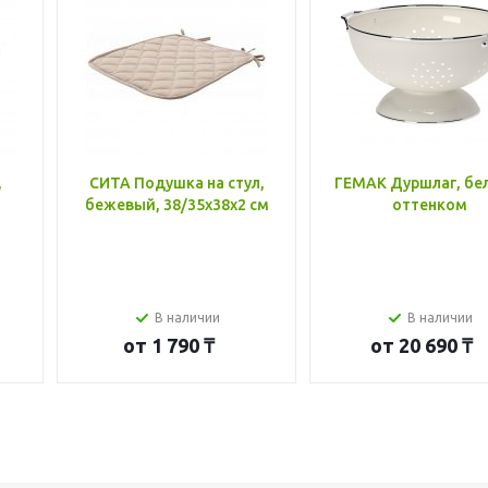
,
СИТА Подушка на стул,
ГЕМАК Дуршлаг, бе
бежевый, 38/35x38x2 см
оттенком
В наличии
В наличии
от
1 790 ₸
от
20 690 ₸