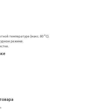
ной температуре (макс. 80 °C).
турном режиме.
истке.
вке
товара
²