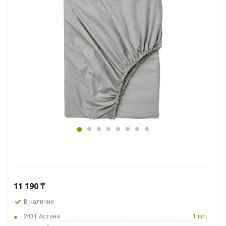
11 190
₸
В наличии
УЮТ Астана
1 шт.