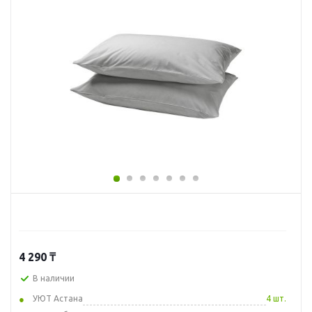
4 290
₸
В наличии
УЮТ Астана
4 шт.