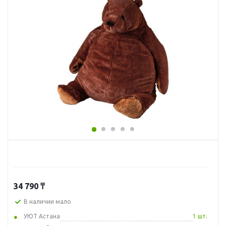
34 790
₸
В наличии мало
УЮТ Астана
1 шт.