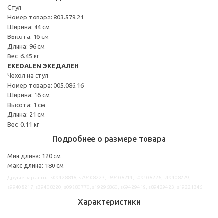
Стул
Номер товара: 803.578.21
Ширина: 44 см
Высота: 16 см
Длина: 96 см
Вес: 6.45 кг
EKEDALEN ЭКЕДАЛЕН
Чехол на стул
Номер товара: 005.086.16
Ширина: 16 см
Высота: 1 см
Длина: 21 см
Вес: 0.11 кг
Подробнее о размере товара
Мин длина: 120 см
Макс длина: 180 см
Другие варианты: s09428818, s79408223, s69408214, s09408226, s49408229,
s99408217, s39408220, s09280770, s19296860, s69429419, s89429423, s19221346
Характеристики