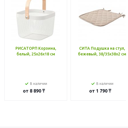
РИСАТОРП Корзина,
СИТА Подушка на стул,
белый, 25x26x18 см
бежевый, 38/35x38x2 см
В наличии
В наличии
от
8 890 ₸
от
1 790 ₸