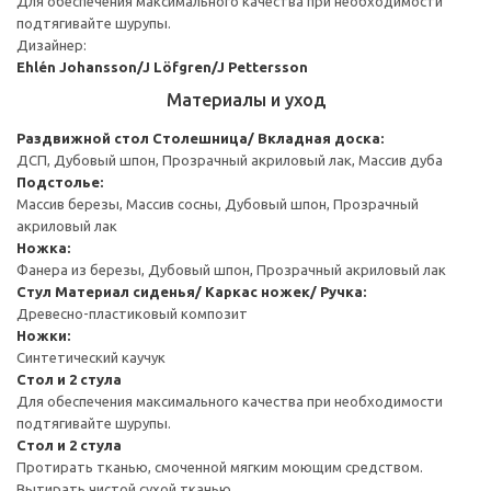
Для обеспечения максимального качества при необходимости
подтягивайте шурупы.
Дизайнер:
Ehlén Johansson/J Löfgren/J Pettersson
Материалы и уход
Раздвижной стол
Столешница/ Вкладная доска:
ДСП, Дубовый шпон, Прозрачный акриловый лак, Массив дуба
Подстолье:
Массив березы, Массив сосны, Дубовый шпон, Прозрачный
акриловый лак
Ножка:
Фанера из березы, Дубовый шпон, Прозрачный акриловый лак
Стул
Материал сиденья/ Каркас ножек/ Ручка:
Древесно-пластиковый композит
Ножки:
Синтетический каучук
Стол и 2 стула
Для обеспечения максимального качества при необходимости
подтягивайте шурупы.
Стол и 2 стула
Протирать тканью, смоченной мягким моющим средством.
Вытирать чистой сухой тканью.