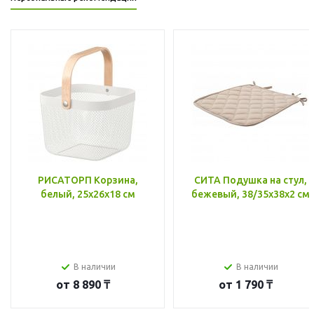
РИСАТОРП Корзина,
СИТА Подушка на стул,
белый, 25x26x18 см
бежевый, 38/35x38x2 см
В наличии
В наличии
от
8 890 ₸
от
1 790 ₸