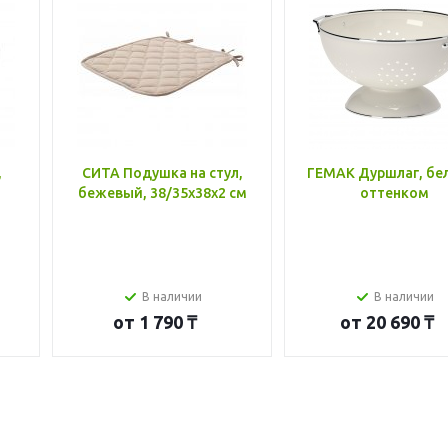
,
СИТА Подушка на стул,
ГЕМАК Дуршлаг, бе
бежевый, 38/35x38x2 см
оттенком
В наличии
В наличии
от
1 790 ₸
от
20 690 ₸