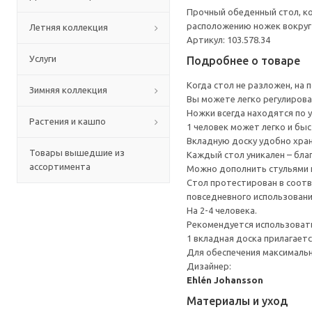
Прочный обеденный стол, ко
расположению ножек вокруг
Летняя коллекция
Артикул: 103.578.34
Услуги
Подробнее о товаре
Когда стол не разложен, на
Зимняя коллекция
Вы можете легко регулирова
Ножки всегда находятся по у
Растения и кашпо
1 человек может легко и бы
Вкладную доску удобно хра
Товары вышедшие из
Каждый стол уникален – бла
ассортимента
Можно дополнить стульями и
Стол протестирован в соотв
повседневного использовани
На 2-4 человека.
Рекомендуется использоват
1 вкладная доска прилагаетс
Для обеспечения максимальн
Дизайнер:
Ehlén Johansson
Материалы и уход