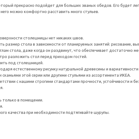
торый прекрасно подойдет для больших званых обедов. Его будет лег
 него можно комфортно расставить много стульев.
 поверхности столешницы нет никаких швов.
ть размер стола в зависимости от планируемых занятий: рисование, в
глам стола, даже когда он раздвинут, что обеспечивает достаточно ме
стро разложить стол перед приходом гостей.
нить под столешницей.
годаря естественному рисунку натуральной древесины и вариативности 
 скамьями этой серии или другими стульями из ассортимента ИКЕА.
етствии с нашими строгими стандартами прочности, устойчивости и б
я.
ь только в помещении.
я.
ого качества при необходимости подтягивайте шурупы.