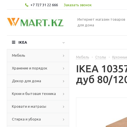
+7 727 31 22 666
Заказать звонок
Интернет магазин товаров
для дома
IKEA
Мебель
Мебель
-
Столы
-
Кухонны
IKEA 1035
Хранение и порядок
дуб 80/12
Декор для дома
Кухни и бытовая техника
Кровати и матрасы
Стирка и уборка