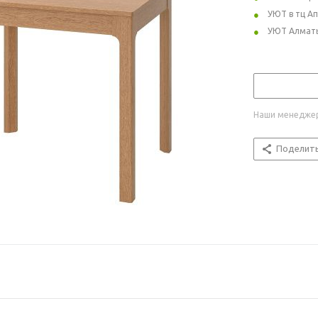
УЮТ в тц А
УЮТ Алмат
Наши менеджер
Поделит