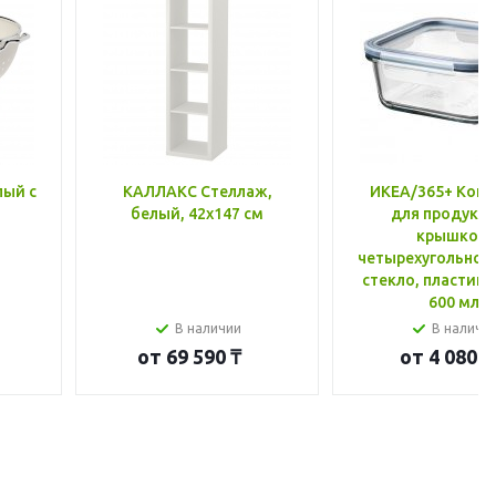
лый с
КАЛЛАКС Стеллаж,
ИКЕА/365+ Конт
белый, 42x147 см
для продукто
крышкой,
четырехугольной
стекло, пластик 
600 мл
В наличии
В наличи
от
69 590 ₸
от
4 080 ₸