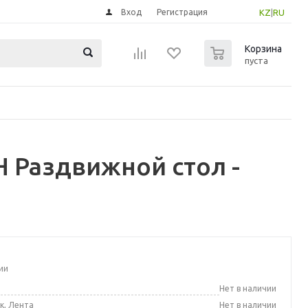
Вход
Регистрация
KZ
|
RU
0
Корзина
пуста
 Раздвижной стол -
ии
а
Нет в наличии
к, Лента
Нет в наличии