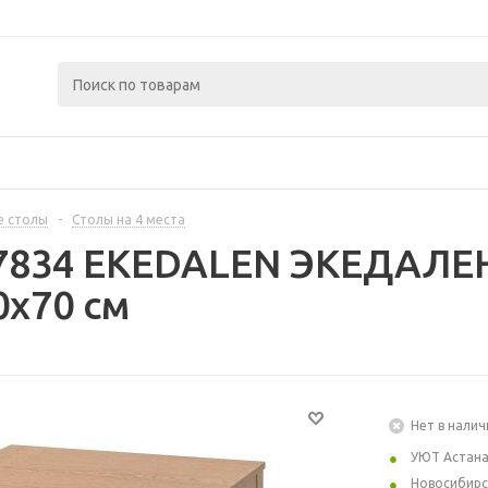
е столы
-
Столы на 4 места
7834 EKEDALEN ЭКЕДАЛЕН
0x70 см
Нет в налич
УЮТ Астан
Новосибирс