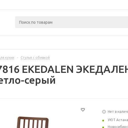
ля кухни
-
Стулья с обивкой
7816 EKEDALEN ЭКЕДАЛЕН
етло-серый
Нет в налич
УЮТ Астан
Новосибирс