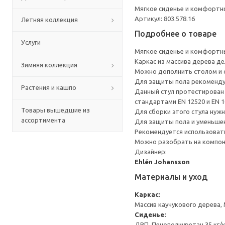
Мягкое сиденье и комфортн
Артикул: 803.578.16
Летняя коллекция
Подробнее о товаре
Услуги
Мягкое сиденье и комфортн
Каркас из массива дерева д
Зимняя коллекция
Можно дополнить столом и с
Для защиты пола рекоменду
Растения и кашпо
Данный стул протестирован 
стандартами EN 12520 и EN 1
Товары вышедшие из
Для сборки этого стула нуж
ассортимента
Для защиты пола и уменьшен
Рекомендуется использоват
Можно разобрать на компоне
Дизайнер:
Ehlén Johansson
Материалы и уход
Каркас:
Массив каучукового дерева,
Сиденье:
ДВП, Пенополиуретан 35 кг/