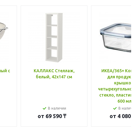
лый с
КАЛЛАКС Стеллаж,
ИКЕА/365+ Конт
белый, 42x147 см
для продукто
крышкой,
четырехугольной
стекло, пластик 
600 мл
В наличии
В наличи
от
69 590 ₸
от
4 080 ₸