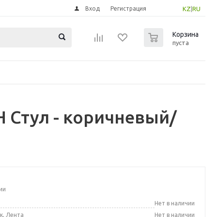
Вход
Регистрация
KZ
|
RU
0
Корзина
пуста
 Стул - коричневый/
ии
а
Нет в наличии
к, Лента
Нет в наличии