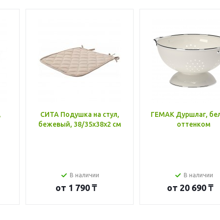
,
СИТА Подушка на стул,
ГЕМАК Дуршлаг, бе
бежевый, 38/35x38x2 см
оттенком
В наличии
В наличии
от
1 790 ₸
от
20 690 ₸