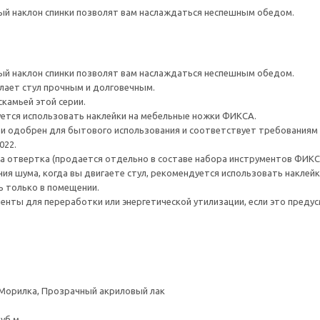
ый наклон спинки позволят вам наслаждаться неспешным обедом.
ый наклон спинки позволят вам наслаждаться неспешным обедом.
елает стул прочным и долговечным.
камьей этой серии.
ется использовать наклейки на мебельные ножки ФИКСА.
и одобрен для бытового использования и соответствует требованиям 
022.
на отвертка (продается отдельно в составе набора инструментов ФИКС
ия шума, когда вы двигаете стул, рекомендуется использовать накле
ь только в помещении.
нты для переработки или энергетической утилизации, если это предус
 Морилка, Прозрачный акриловый лак
куб.м