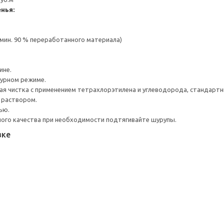
нья:
(мин. 90 % переработанного материала)
ине.
турном режиме.
я чистка с применением тетрахлорэтилена и углеводорода, стандарт
 раствором.
ью.
ого качества при необходимости подтягивайте шурупы.
вке