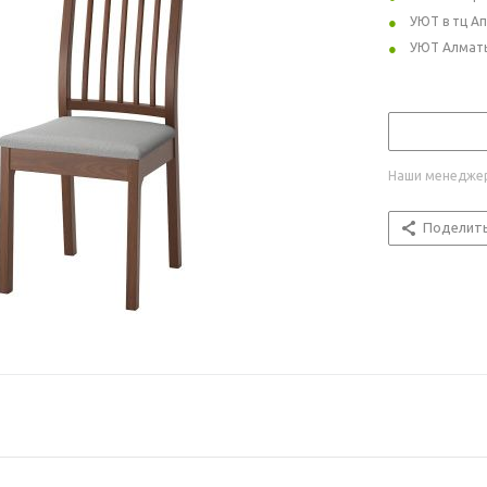
УЮТ в тц А
УЮТ Алмат
Наши менеджер
Поделит