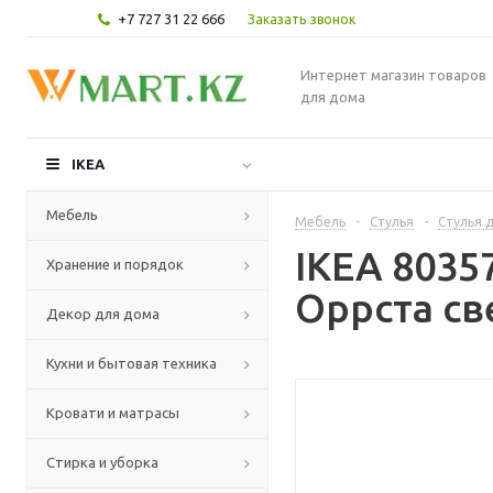
+7 727 31 22 666
Заказать звонок
Интернет магазин товаров
для дома
IKEA
Мебель
Мебель
-
Стулья
-
Стулья д
IKEA 8035
Хранение и порядок
Оррста св
Декор для дома
Кухни и бытовая техника
Кровати и матрасы
Стирка и уборка