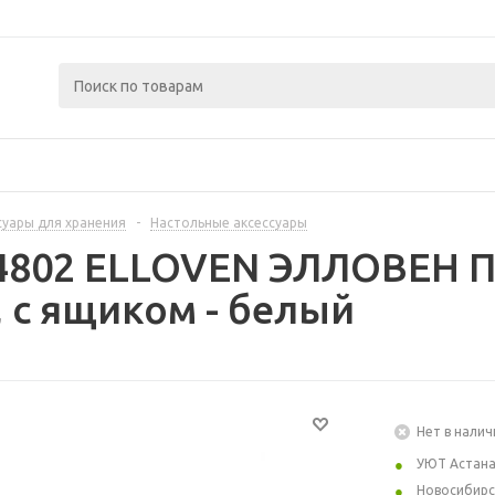
суары для хранения
-
Настольные аксессуары
74802 ELLOVEN ЭЛЛОВЕН П
 с ящиком - белый
Нет в налич
УЮТ Астан
Новосибирс