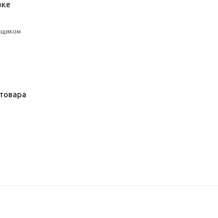
вке
 ящиком
товара