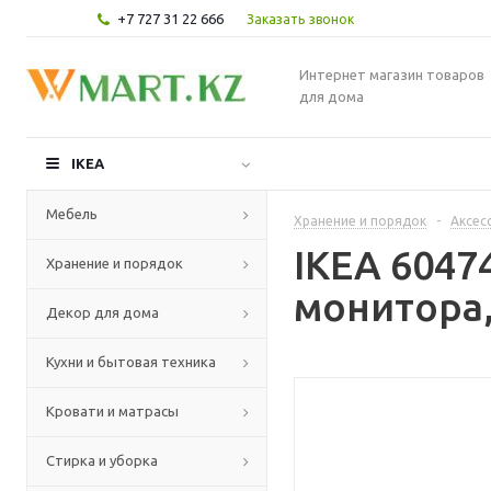
+7 727 31 22 666
Заказать звонок
Интернет магазин товаров
для дома
IKEA
Мебель
Хранение и порядок
-
Аксес
IKEA 604
Хранение и порядок
монитора,
Декор для дома
Кухни и бытовая техника
Кровати и матрасы
Стирка и уборка