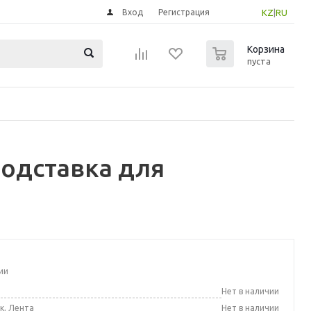
Вход
Регистрация
KZ
|
RU
0
Корзина
пуста
одставка для
ии
а
Нет в наличии
к, Лента
Нет в наличии