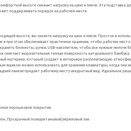
омфортной высоте снижает нагрузку на шею и плечи. Эта подставка д
может поддерживать порядок на рабочем месте.
одящей высоте, вы снизите нагрузку на шею и плечи. Простое в испол
ле и при этом обеспечивает практичное хранение, чтобы рабочее место
хранить блокноты, ручки, USB-накопители, чтобы все нужные мелочи б
и смягчает выразительная теплая поверхность натурального бамбука.
ный материал, который создает в интерьере располагающую атмосфер
м ящиком можно использовать для хранения клавиатуры, когда она не
адней панели придает рабочему месту аккуратный вид. Идеальное реше
ерное порошковое покрытие
пон, Прозрачный полиуретановый/акриловый лак