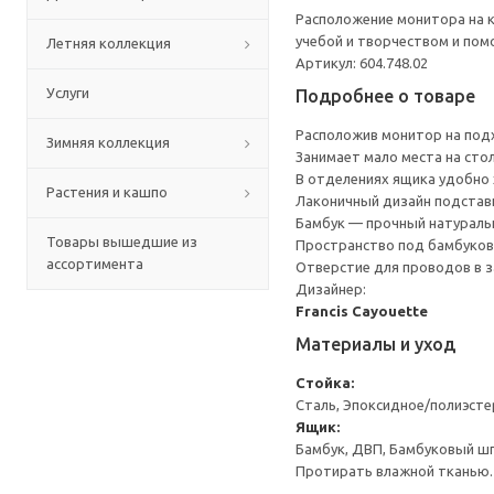
Расположение монитора на к
учебой и творчеством и по
Летняя коллекция
Артикул: 604.748.02
Услуги
Подробнее о товаре
Расположив монитор на подх
Зимняя коллекция
Занимает мало места на сто
В отделениях ящика удобно 
Растения и кашпо
Лаконичный дизайн подставк
Бамбук — прочный натураль
Товары вышедшие из
Пространство под бамбуковы
ассортимента
Отверстие для проводов в з
Дизайнер:
Francis Cayouette
Материалы и уход
Стойка:
Сталь, Эпоксидное/полиэст
Ящик:
Бамбук, ДВП, Бамбуковый ш
Протирать влажной тканью.