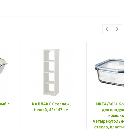
лый с
КАЛЛАКС Стеллаж,
ИКЕА/365+ Конт
белый, 42x147 см
для продукто
крышкой,
четырехугольной
стекло, пластик 