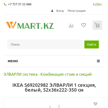
+7 727 31 22 666
KZ
|
RU
Вход
Регистрация
0
Найти
МЕНЮ
ЭЛВАРЛИ система
-
Комбинация стоек и секций
IKEA S69202982 ЭЛВАРЛИ 1 секция,
белый, 52x36x222-350 см