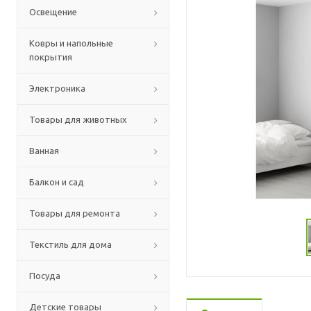
Освещение
Ковры и напольные
покрытия
Электроника
Товары для животных
Ванная
Балкон и сад
Товары для ремонта
Текстиль для дома
Посуда
Детские товары