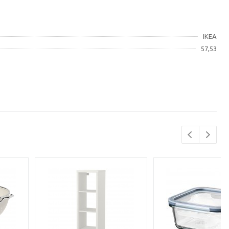
IKEA
57,53