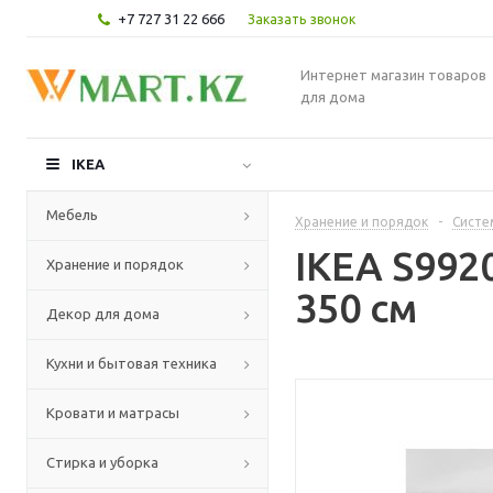
+7 727 31 22 666
Заказать звонок
Интернет магазин товаров
для дома
IKEA
Мебель
Хранение и порядок
-
Систе
IKEA S992
Хранение и порядок
350 см
Декор для дома
Кухни и бытовая техника
Кровати и матрасы
Стирка и уборка