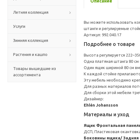
Описание
Летняя коллекция
Вы можете использовать ком
Услуги
штанги и регулируемые стой
Артикул: 992.040.17
Зимняя коллекция
Подробнее о товаре
Растения и кашпо
Высота регулируется 222–35
Одна платяная штанга 80 см
Один ящик шириной 80 см вм
Товары вышедшие из
К каждой стойке прилагаютс
ассортимента
Эту мебель необходимо креп
Для разных материалов пото
Для сборки этой мебели тре
Дизайнер:
Ehlén Johansson
Материалы и уход
Ящик
Фронтальная панель
ДСП, Пластиковая окантовка
Боковины ящика/ Задняя 