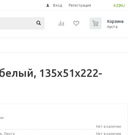
Вход
Регистрация
KZ
|
RU
0
Корзина
пуста
белый, 135x51x222-
ии
а
Нет в наличии
к, Лента
Нет в наличии