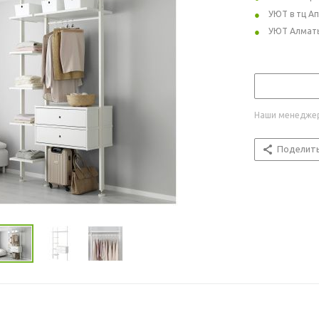
УЮТ в тц А
УЮТ Алмат
Наши менеджер
Поделит