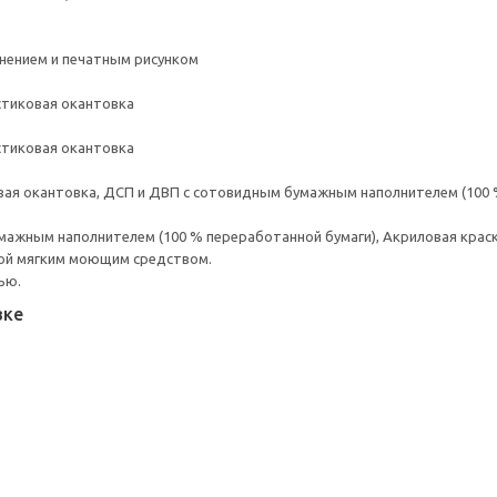
снением и печатным рисунком
стиковая окантовка
стиковая окантовка
вая окантовка, ДСП и ДВП с сотовидным бумажным наполнителем (100 
ажным наполнителем (100 % переработанной бумаги), Акриловая краск
ой мягким моющим средством.
ью.
вке