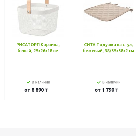
РИСАТОРП Корзина,
СИТА Подушка на стул,
белый, 25x26x18 см
бежевый, 38/35x38x2 см
В наличии
В наличии
от
8 890 ₸
от
1 790 ₸