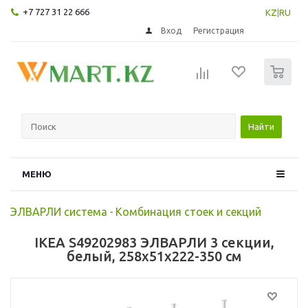
+7 727 31 22 666
KZ
|
RU
Вход
Регистрация
0
Найти
МЕНЮ
ЭЛВАРЛИ система
-
Комбинация стоек и секций
IKEA S49202983 ЭЛВАРЛИ 3 секции,
белый, 258x51x222-350 см