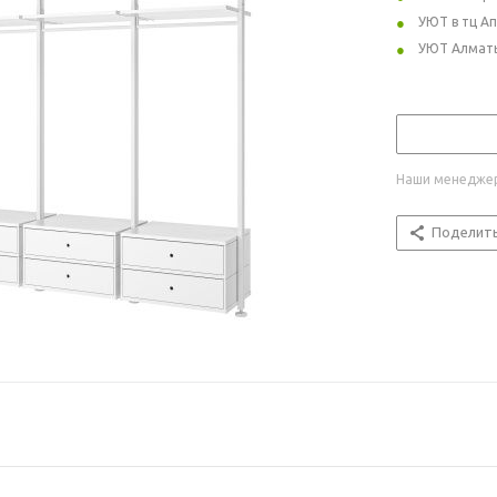
УЮТ в тц А
УЮТ Алмат
Наши менеджер
Поделит