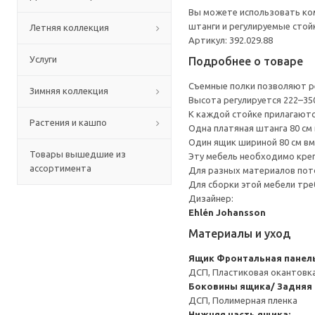
Вы можете использовать ком
штанги и регулируемые стой
Летняя коллекция
Артикул: 392.029.88
Услуги
Подробнее о товаре
Съемные полки позволяют ре
Зимняя коллекция
Высота регулируется 222–35
К каждой стойке прилагаютс
Растения и кашпо
Одна платяная штанга 80 см
Один ящик шириной 80 см вм
Товары вышедшие из
Эту мебель необходимо креп
ассортимента
Для разных материалов пото
Для сборки этой мебели тре
Дизайнер:
Ehlén Johansson
Материалы и уход
Ящик
Фронтальная панель
ДСП, Пластиковая окантовка
Боковины ящика/ Задняя 
ДСП, Полимерная пленка
Нижняя часть ящика: