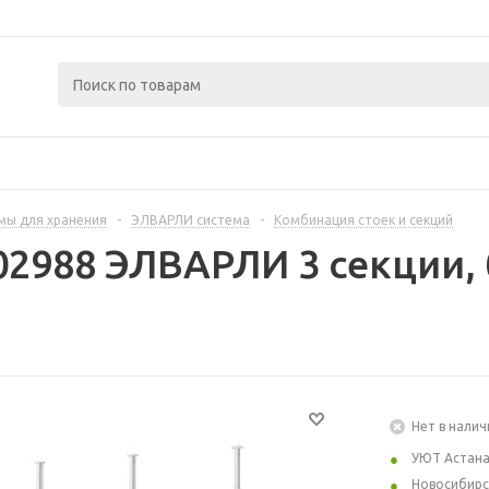
мы для хранения
-
ЭЛВАРЛИ система
-
Комбинация стоек и секций
02988 ЭЛВАРЛИ 3 секции, 
Нет в налич
УЮТ Астан
Новосибирс