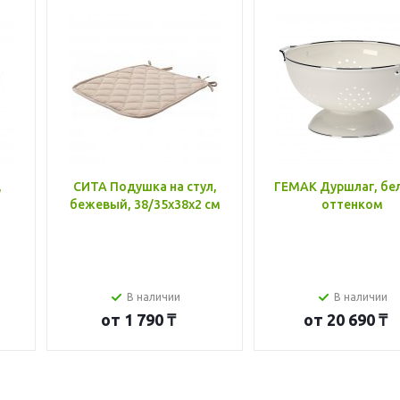
,
СИТА Подушка на стул,
ГЕМАК Дуршлаг, бе
бежевый, 38/35x38x2 см
оттенком
В наличии
В наличии
от
1 790 ₸
от
20 690 ₸