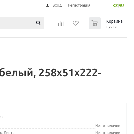
Вход
Регистрация
KZ
|
RU
0
Корзина
пуста
белый, 258x51x222-
ии
а
Нет в наличии
к, Лента
Нет в наличии