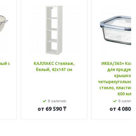
лый с
КАЛЛАКС Стеллаж,
ИКЕА/365+ Конт
белый, 42x147 см
для продукто
крышкой,
четырехугольной
стекло, пластик 
600 мл
В наличии
В наличи
от
69 590 ₸
от
4 080 ₸