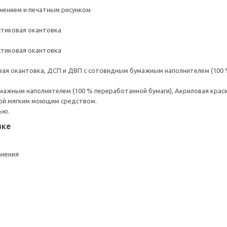
снением и печатным рисунком
стиковая окантовка
стиковая окантовка
вая окантовка, ДСП и ДВП с сотовидным бумажным наполнителем (100 
ажным наполнителем (100 % переработанной бумаги), Акриловая краск
ой мягким моющим средством.
ью.
вке
анения