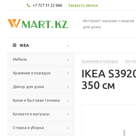
+7 727 31 22 666
Заказать звонок
Интернет магазин товаров
для дома
IKEA
Мебель
Хранение и порядок
-
Систе
IKEA S392
Хранение и порядок
350 см
Декор для дома
Кухни и бытовая техника
Кровати и матрасы
Стирка и уборка