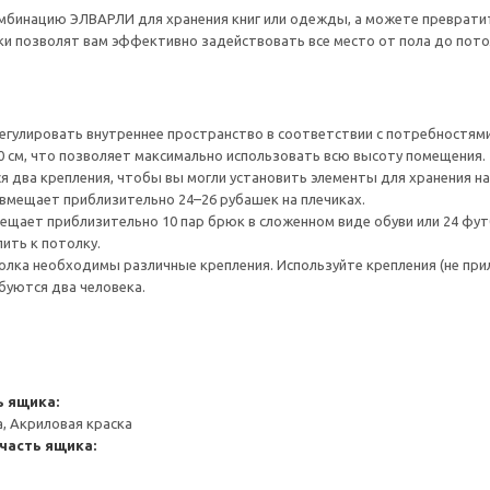
бинацию ЭЛВАРЛИ для хранения книг или одежды, а можете превратит
ки позволят вам эффективно задействовать все место от пола до пото
гулировать внутреннее пространство в соответствии с потребностями
0 см, что позволяет максимально использовать всю высоту помещения.
я два крепления, чтобы вы могли установить элементы для хранения на
 вмещает приблизительно 24–26 рубашек на плечиках.
ещает приблизительно 10 пар брюк в сложенном виде обуви или 24 фут
ить к потолку.
лка необходимы различные крепления. Используйте крепления (не при
буются два человека.
 ящика:
, Акриловая краска
часть ящика: