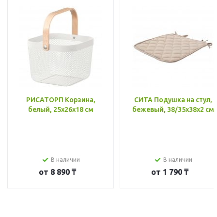
РИСАТОРП Корзина,
СИТА Подушка на стул,
белый, 25x26x18 см
бежевый, 38/35x38x2 см
В наличии
В наличии
от
8 890 ₸
от
1 790 ₸