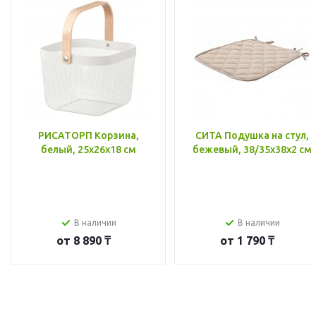
РИСАТОРП Корзина,
СИТА Подушка на стул,
белый, 25x26x18 см
бежевый, 38/35x38x2 см
В наличии
В наличии
от
8 890 ₸
от
1 790 ₸