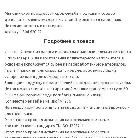
Мягкий чехол продлевает срок службы подушки и создает
дополнительный комфортный слой. Закрывается на молнию.
Чехол легко снять и постирать.
Артикул: 504.620.22
Подробнее о товаре
Стеганый чехол из хлопка и лиоцелла с наполнителем из лиоцелла
и полиэстера. Для изготовления полиэстерного наполнителя в
основном используется сырье из переработанных материалов.
Ткань и наполнитель содержат лиоцелл, обеспечивающий
испарение влаги для комфортного сна.
Защищает подушку от загрязнений и продлевает срок ее службы.
Чехол можно стирать в стиральной машине при температуре 60
°C. В такой горячей воде погибают пылевые клещи.
Количество нитей на кв. дюйм: 236.
Чем выше количество нитей на квадратный дюйм, тем прочнее и
плотнее ткань.
Этот товар прошел испытания на воспламеняемость и
соответствует стандарту EN ISO 12952-1.
Этот товар прошел испытания на воспламеняемость в
соответствии со стандартом CAN / CGSB 4.2 № 27.5 и отвечает