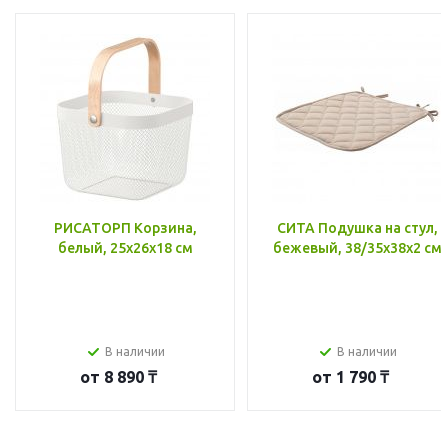
РИСАТОРП Корзина,
СИТА Подушка на стул,
белый, 25x26x18 см
бежевый, 38/35x38x2 см
В наличии
В наличии
от
8 890 ₸
от
1 790 ₸