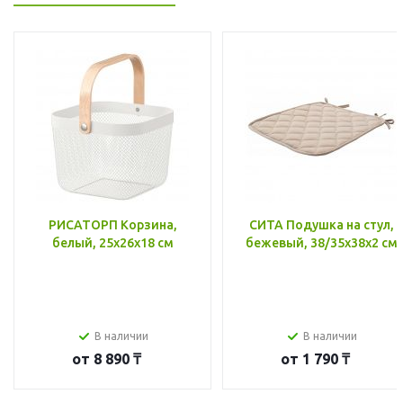
РИСАТОРП Корзина,
СИТА Подушка на стул,
белый, 25x26x18 см
бежевый, 38/35x38x2 см
В наличии
В наличии
от
8 890 ₸
от
1 790 ₸