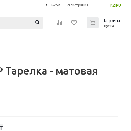
Вход
Регистрация
KZ
|
RU
0
Корзина
пуста
 Тарелка - матовая
₸