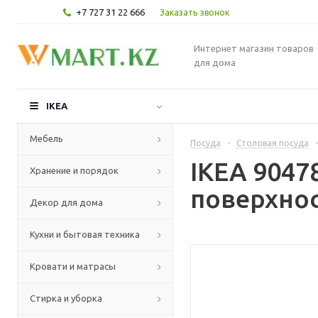
+7 727 31 22 666
Заказать звонок
Интернет магазин товаров
для дома
IKEA
Мебель
Посуда
-
Столовая посуда
-
IKEA 9047
Хранение и порядок
поверхнос
Декор для дома
Кухни и бытовая техника
Кровати и матрасы
Стирка и уборка