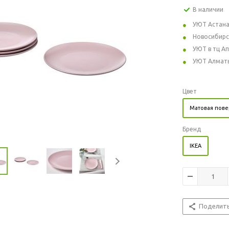
В наличии
УЮТ Астан
Новосибирс
УЮТ в тц А
УЮТ Алмат
Цвет
Матовая пове
Бренд
IKEA
Поделит