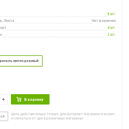
а
8 шт.
к, Лента
Нет в наличии
порт
4 шт.
ы
2 шт.
рхность светло-розовый
В корзину
Цена действительна только для интернет-магазина и может
ься
отличаться от цен в розничных магазинах