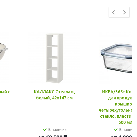
лый с
КАЛЛАКС Стеллаж,
ИКЕА/365+ Конт
белый, 42x147 см
для продукто
крышкой,
четырехугольной
стекло, пластик 
600 мл
В наличии
В наличи