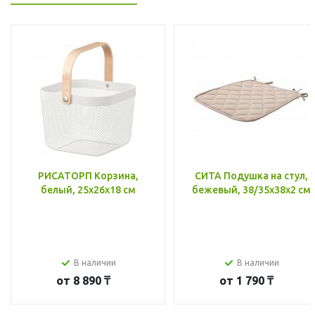
РИСАТОРП Корзина,
СИТА Подушка на стул,
белый, 25x26x18 см
бежевый, 38/35x38x2 см
В наличии
В наличии
от
8 890 ₸
от
1 790 ₸