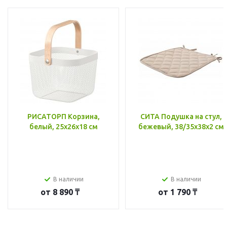
РИСАТОРП Корзина,
СИТА Подушка на стул,
белый, 25x26x18 см
бежевый, 38/35x38x2 см
В наличии
В наличии
от
8 890 ₸
от
1 790 ₸