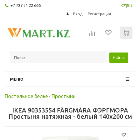
+7 727 31 22 666
KZ
|
RU
Вход
Регистрация
0
Найти
МЕНЮ
Постельное белье
-
Простыни
IKEA 90353554 FÄRGMÅRA ФЭРГМОРА
Простыня натяжная - белый 140x200 см