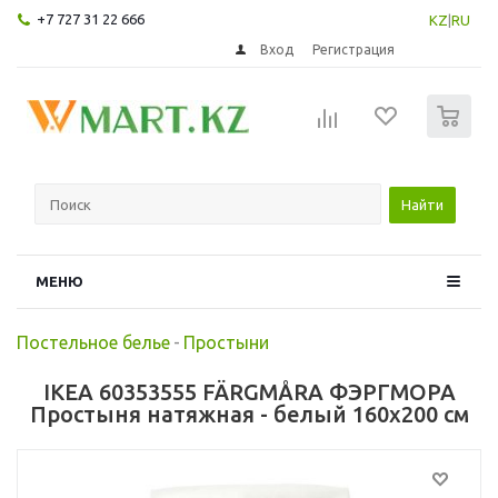
+7 727 31 22 666
KZ
|
RU
Вход
Регистрация
0
Найти
МЕНЮ
Постельное белье
-
Простыни
IKEA 60353555 FÄRGMÅRA ФЭРГМОРА
Простыня натяжная - белый 160x200 см