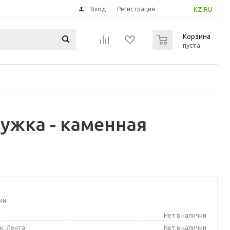
Вход
Регистрация
KZ
|
RU
0
Корзина
пуста
ужка - каменная
ии
а
Нет в наличии
к, Лента
Нет в наличии