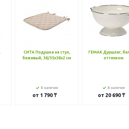
,
СИТА Подушка на стул,
ГЕМАК Дуршлаг, бе
бежевый, 38/35x38x2 см
оттенком
В наличии
В наличии
от
1 790 ₸
от
20 690 ₸