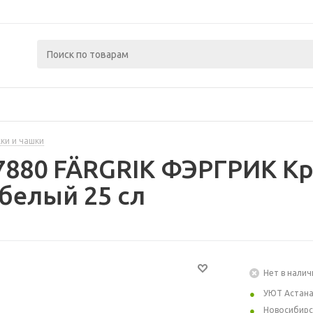
ки и чашки
7880 FÄRGRIK ФЭРГРИК Кр
белый 25 сл
Нет в налич
УЮТ Астан
Новосибирс