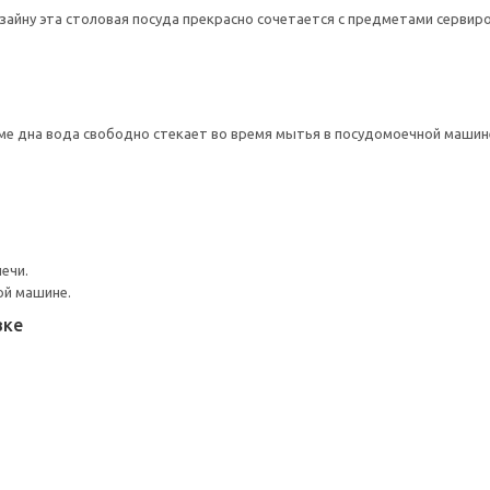
айну эта столовая посуда прекрасно сочетается с предметами сервиро
ме дна вода свободно стекает во время мытья в посудомоечной машин
ечи.
ой машине.
вке