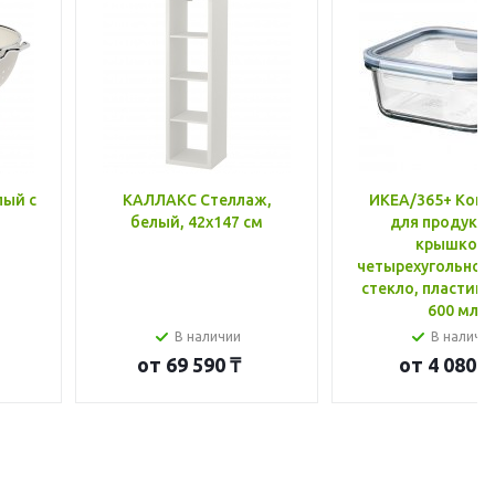
лый с
КАЛЛАКС Стеллаж,
ИКЕА/365+ Конт
белый, 42x147 см
для продукто
крышкой,
четырехугольной
стекло, пластик 
600 мл
В наличии
В наличи
от
69 590 ₸
от
4 080 ₸