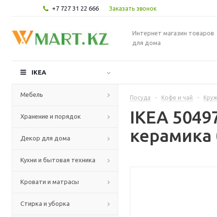
+7 727 31 22 666
Заказать звонок
Интернет магазин товаров
для дома
IKEA
Мебель
Посуда
-
Кофе и чай
-
Круж
IKEA 5049
Хранение и порядок
керамика 
Декор для дома
Кухни и бытовая техника
Кровати и матрасы
Стирка и уборка