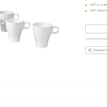
УЮТ в тц А
УЮТ Алмат
Наши менеджер
Поделит