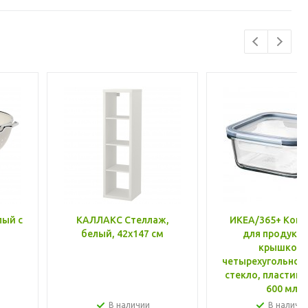
лый с
КАЛЛАКС Стеллаж,
ИКЕА/365+ Конт
белый, 42x147 см
для продукто
крышкой,
четырехугольной
стекло, пластик 
600 мл
В наличии
В наличи