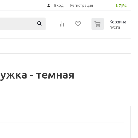
Вход
Регистрация
KZ
|
RU
0
Корзина
пуста
ужка - темная