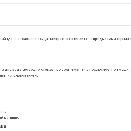
айну эта столовая посуда прекрасно сочетается с предметами сервиро
ме дна вода свободно стекает во время мытья в посудомоечной машин
вым использованием.
ечи.
ой машине.
вке