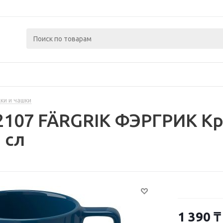
ки и чашки
2107 FÄRGRIK ФЭРГРИК Кр
 сл
1 390
₸