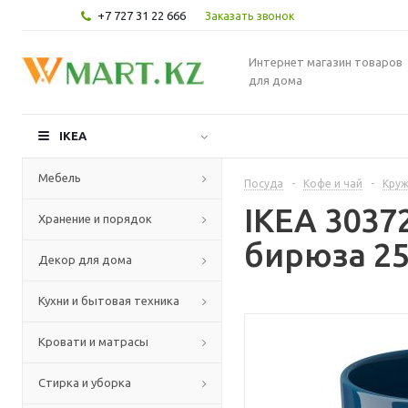
+7 727 31 22 666
Заказать звонок
Интернет магазин товаров
для дома
IKEA
Мебель
Посуда
-
Кофе и чай
-
Круж
IKEA 3037
Хранение и порядок
бирюза 25
Декор для дома
Кухни и бытовая техника
Кровати и матрасы
Стирка и уборка