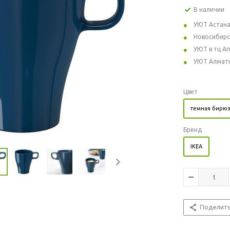
В наличии
УЮТ Астан
Новосибирс
УЮТ в тц А
УЮТ Алмат
Цвет
темная бирю
Бренд
IKEA
Поделит