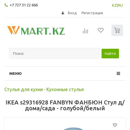
+7 727 31 22 666
KZ
|
RU
Вход
Регистрация
0
Найти
МЕНЮ
Стулья для кухни
-
Кухонные стулья
IKEA s29316928 FANBYN ФАНБЮН Стул д/
дома/сада - голубой/белый