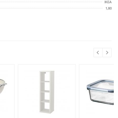
IKEA
1,80