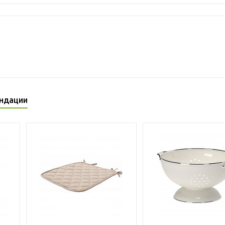
ндации