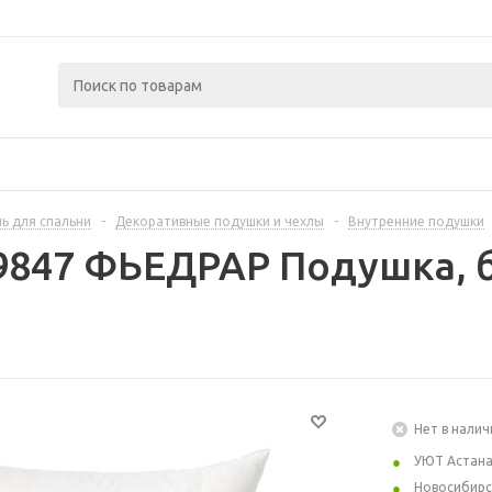
ь для спальни
-
Декоративные подушки и чехлы
-
Внутренние подушки
9847 ФЬЕДРАР Подушка, б
Нет в налич
УЮТ Астан
Новосибирс