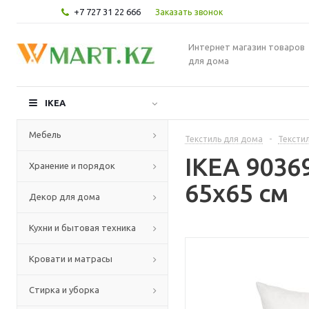
+7 727 31 22 666
Заказать звонок
Интернет магазин товаров
для дома
IKEA
Мебель
Текстиль для дома
-
Текстил
IKEA 9036
Хранение и порядок
65x65 см
Декор для дома
Кухни и бытовая техника
Кровати и матрасы
Стирка и уборка