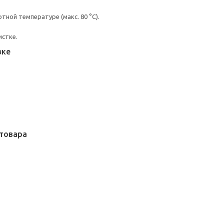
ной температуре (макс. 80 °C).
истке.
вке
товара