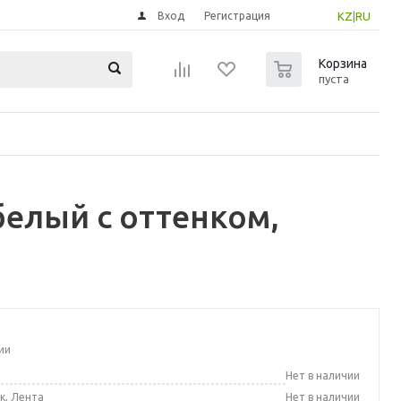
Вход
Регистрация
KZ
|
RU
0
Корзина
пуста
елый с оттенком,
ии
а
Нет в наличии
к, Лента
Нет в наличии