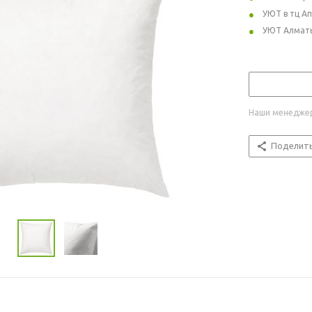
УЮТ в тц А
УЮТ Алмат
Наши менеджер
Поделит