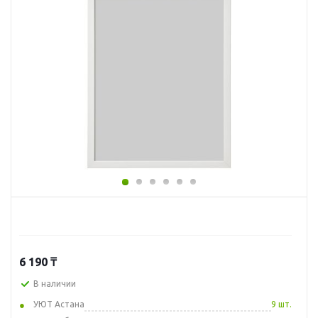
6 190
₸
В наличии
УЮТ Астана
9 шт.