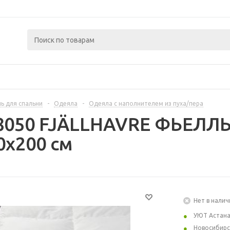
ь для спальни
-
Одеяла
-
Одеяла с наполнителем из пуха/пера
58050 FJÄLLHAVRE ФЬЕЛЛ
0x200 см
Нет в налич
УЮТ Астан
Новосибирс