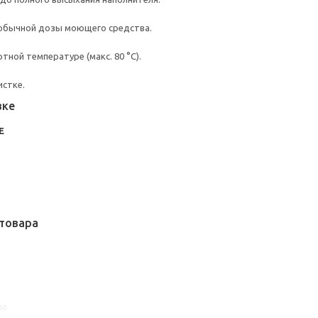
 обычной дозы моющего средства.
ной температуре (макс. 80 °C).
истке.
вке
Е
товара
50