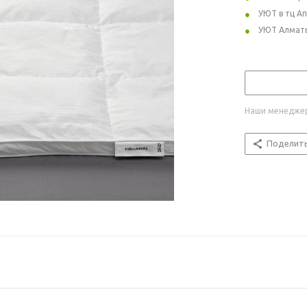
УЮТ в тц А
УЮТ Алмат
Наши менеджер
Поделит