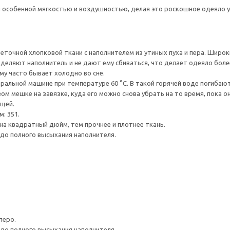
я особенной мягкостью и воздушностью, делая это роскошное одеяло 
реточной хлопковой ткани с наполнителем из утиных пуха и пера. Шир
деляют наполнитель и не дают ему сбиваться, что делает одеяло бол
му часто бывает холодно во сне.
ральной машине при температуре 60 °C. В такой горячей воде погибаю
ом мешке на завязке, куда его можно снова убрать на то время, пока 
ещей.
: 351.
на квадратный дюйм, тем прочнее и плотнее ткань.
до полного высыхания наполнителя.
перо.
до полного высыхания наполнителя.