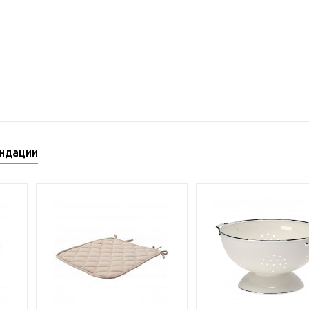
ндации