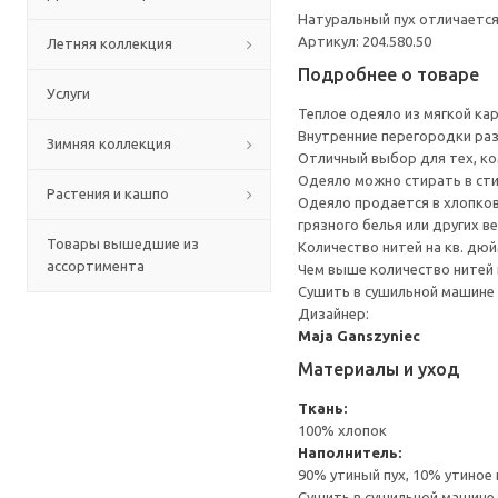
Натуральный пух отличаетс
Артикул: 204.580.50
Летняя коллекция
Подробнее о товаре
Услуги
Теплое одеяло из мягкой ка
Внутренние перегородки раз
Зимняя коллекция
Отличный выбор для тех, ко
Одеяло можно стирать в сти
Растения и кашпо
Одеяло продается в хлопков
грязного белья или других в
Товары вышедшие из
Количество нитей на кв. дюйм
ассортимента
Чем выше количество нитей 
Сушить в сушильной машине 
Дизайнер:
Maja Ganszyniec
Материалы и уход
Ткань:
100% хлопок
Наполнитель:
90% утиный пух, 10% утиное 
Сушить в сушильной машине 