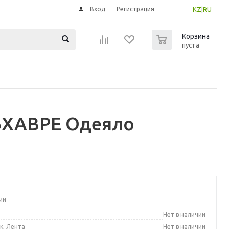
Вход
Регистрация
KZ
|
RU
0
Корзина
пуста
ЬХАВРЕ Одеяло
ии
а
Нет в наличии
к, Лента
Нет в наличии