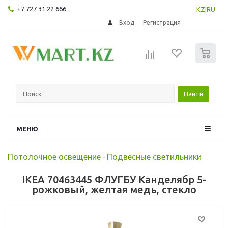
+7 727 31 22 666
KZ
|
RU
Вход
Регистрация
0
Найти
МЕНЮ
Потолочное освещение
-
Подвесные светильники
IKEA 70463445 ФЛУГБУ Канделябр 5-
рожковый, желтая медь, стекло