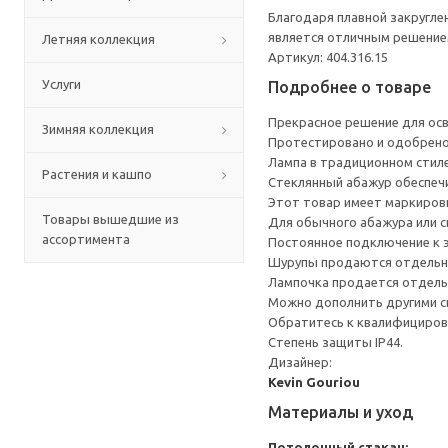
Благодаря плавной закругле
является отличным решение
Летняя коллекция
Артикул: 404.316.15
Услуги
Подробнее о товаре
Прекрасное решение для осв
Зимняя коллекция
Протестировано и одобрено 
Лампа в традиционном стил
Растения и кашпо
Стеклянный абажур обеспеч
Этот товар имеет маркировк
Товары вышедшие из
Для обычного абажура или с
ассортимента
Постоянное подключение к 
Шурупы продаются отдельн
Лампочка продается отдель
Можно дополнить другими св
Обратитесь к квалифицирова
Степень защиты IP44.
Дизайнер:
Kevin Gouriou
Материалы и уход
Потолочный стакан: