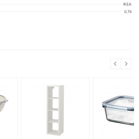
IKEA
0,76