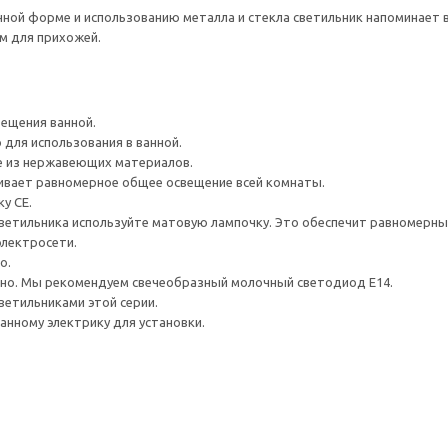
нной форме и использованию металла и стекла светильник напоминает 
м для прихожей.
ещения ванной.
для использования в ванной.
е из нержавеющих материалов.
ивает равномерное общее освещение всей комнаты.
у CE.
ветильника используйте матовую лампочку. Это обеспечит равномерный
электросети.
о.
но. Мы рекомендуем свечеобразный молочный светодиод Е14.
етильниками этой серии.
нному электрику для установки.