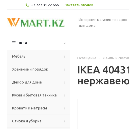
+7 727 31 22 666
Заказать звонок
Интернет магазин товаров
для дома
IKEA
Мебель
Освещение
-
Лампы и свети
IKEA 4043
Хранение и порядок
нержавею
Декор для дома
Кухни и бытовая техника
Кровати и матрасы
Стирка и уборка