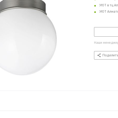
УЮТ в тц А
УЮТ Алмат
Наши менеджер
Поделит