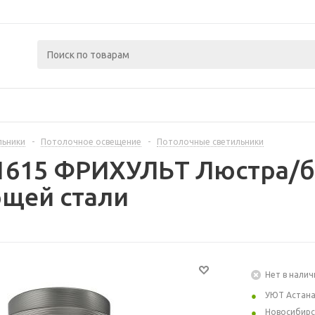
льники
-
Потолочное освещение
-
Потолочные светильники
1615 ФРИХУЛЬТ Люстра/б
щей стали
Нет в налич
УЮТ Астан
Новосибирс