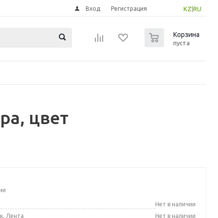
Вход
Регистрация
KZ
|
RU
0
Корзина
пуста
ра, цвет
ии
а
Нет в наличии
к, Лента
Нет в наличии