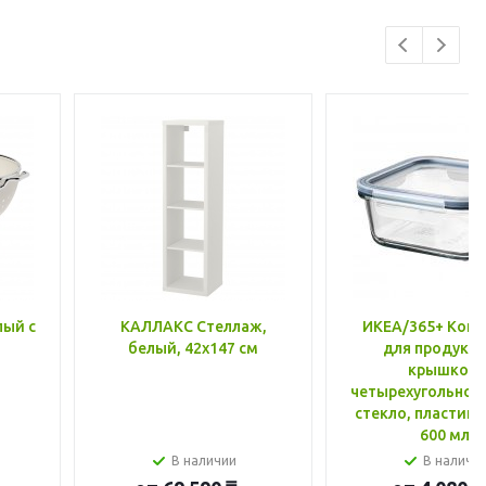
лый с
КАЛЛАКС Стеллаж,
ИКЕА/365+ Конт
белый, 42x147 см
для продукто
крышкой,
четырехугольной
стекло, пластик 
600 мл
В наличии
В наличи