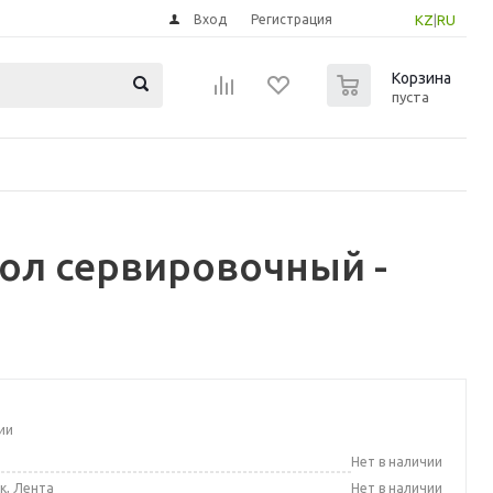
Вход
Регистрация
KZ
|
RU
0
Корзина
пуста
ол сервировочный -
ии
а
Нет в наличии
к, Лента
Нет в наличии