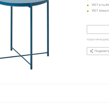
УЮТ в тц А
УЮТ Алмат
Наши менеджер
Поделит