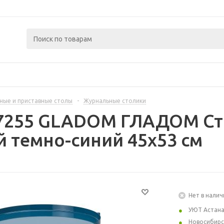
ные и приставные столы
-
Журнальные столики
07255 GLADOM ГЛАДОМ Ст
 темно-синий 45x53 см
Нет в налич
УЮТ Астан
Новосибирс