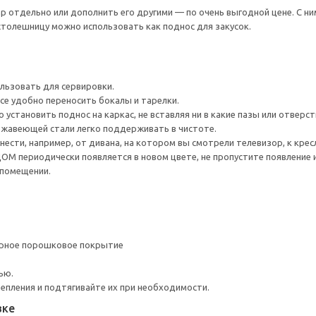
р отдельно или дополнить его другими — по очень выгодной цене. С ни
 столешницу можно использовать как поднос для закусок.
льзовать для сервировки.
се удобно переносить бокалы и тарелки.
 установить поднос на каркас, не вставляя ни в какие пазы или отверст
ржавеющей стали легко поддерживать в чистоте.
нести, например, от дивана, на котором вы смотрели телевизор, к кресл
М периодически появляется в новом цвете, не пропустите появление и
 помещении.
ерное порошковое покрытие
ью.
репления и подтягивайте их при необходимости.
вке