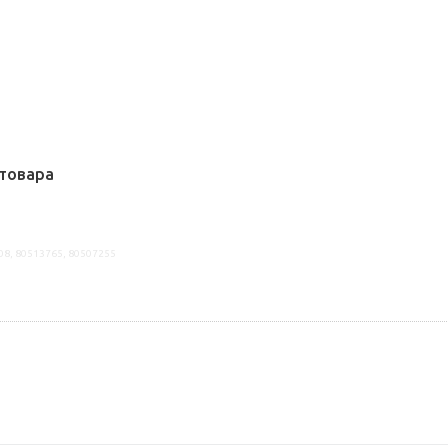
товара
08, 80513765, 80507255