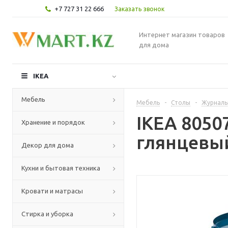
+7 727 31 22 666
Заказать звонок
Интернет магазин товаров
для дома
IKEA
Мебель
Мебель
-
Столы
-
Журналь
IKEA 805
Хранение и порядок
глянцевый
Декор для дома
Кухни и бытовая техника
Кровати и матрасы
Стирка и уборка