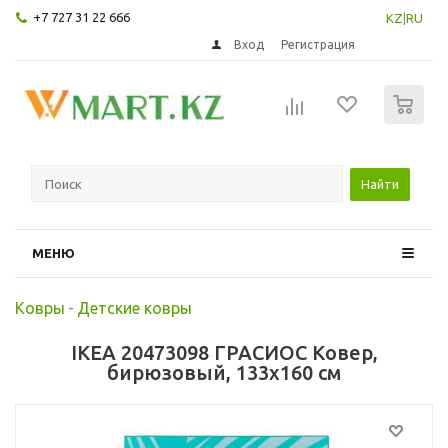
+7 727 31 22 666
KZ
|
RU
Вход
Регистрация
0
Найти
МЕНЮ
Ковры
-
Детские ковры
IKEA 20473098 ГРАСИОС Ковер,
бирюзовый, 133x160 см