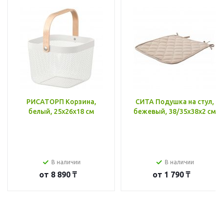
РИСАТОРП Корзина,
СИТА Подушка на стул,
белый, 25x26x18 см
бежевый, 38/35x38x2 см
В наличии
В наличии
от
8 890 ₸
от
1 790 ₸