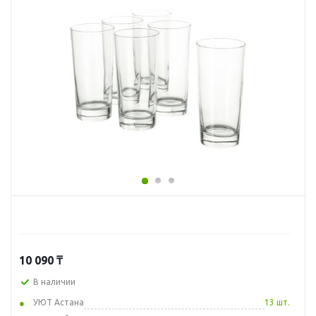
10 090
₸
В наличии
УЮТ Астана
13 шт.