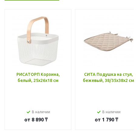
РИСАТОРП Корзина,
СИТА Подушка на стул,
белый, 25x26x18 см
бежевый, 38/35x38x2 см
В наличии
В наличии
от
8 890 ₸
от
1 790 ₸