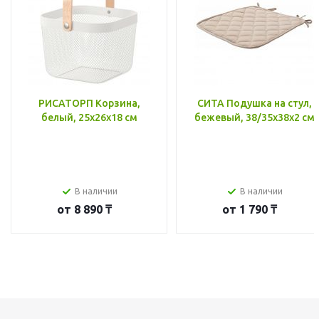
РИСАТОРП Корзина,
СИТА Подушка на стул,
белый, 25x26x18 см
бежевый, 38/35x38x2 см
В наличии
В наличии
от
8 890 ₸
от
1 790 ₸