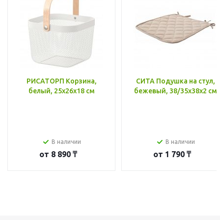
РИСАТОРП Корзина,
СИТА Подушка на стул,
белый, 25x26x18 см
бежевый, 38/35x38x2 см
В наличии
В наличии
от
8 890 ₸
от
1 790 ₸